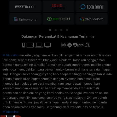
Dukungan Perangkat & Keamanan Terjamin :
Mildcasino
website yang memberikan pilihan permainan casino online dan
live game seperti Baccarat, Blackjack, Roulette. Rasakan pengalaman
bermain game online terbaik! Permainan sudah support versi mobile phone
sehingga memudahkan para pemain untuk bermain dimana saja dan kapan
saja. Dengan server canggih yang berkecepatan tinggi sehingga tanpa ada
kendala anda akan dapat bermain dengan nyaman dan aman. Kami
memberikan pelayanan para member kami agar dapat memberikan
kenyamanan dan keamanan bagi setiap member dalam menikmati
permainan casino online yang kami sediakan. Sebagai live casino online
terpercaya memiliki customer service yang siap melayani 24 jam penuh
untuk membantu menjawab pertanyaan anda ataupun untuk membantu
anda dalam proses transaksi. Bergabunglah di website casino terbaik
Mildcasino
.