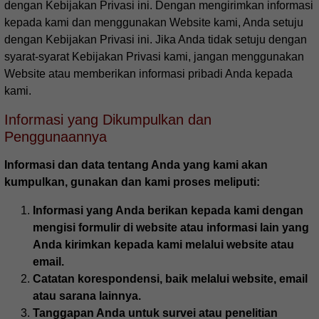
dengan Kebijakan Privasi ini. Dengan mengirimkan informasi
kepada kami dan menggunakan Website kami, Anda setuju
dengan Kebijakan Privasi ini. Jika Anda tidak setuju dengan
syarat-syarat Kebijakan Privasi kami, jangan menggunakan
Website atau memberikan informasi pribadi Anda kepada
kami.
Informasi yang Dikumpulkan dan
Penggunaannya
Informasi dan data tentang Anda yang kami akan
kumpulkan, gunakan dan kami proses meliputi:
Informasi yang Anda berikan kepada kami dengan
mengisi formulir di website atau informasi lain yang
Anda kirimkan kepada kami melalui website atau
email.
Catatan korespondensi, baik melalui website, email
atau sarana lainnya.
Tanggapan Anda untuk survei atau penelitian