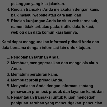
pelanggan yang kita jalankan.
Rincian transaksi Anda melakukan dengan kami,
baik melalui website atau cara lain, dan
Rincian kunjungan Anda ke situs web termasuk,
namun tidak terbatas pada, traffic data, lokasi,
weblog dan data komunikasi lainnya.
Kami dapat menggunakan informasi pribadi Anda dan
data bersama dengan informasi lain untuk tujuan:
Pengolahan taruhan Anda.
Membuat, mengoperasikan dan mengelola akun
Anda.
Mematuhi peraturan kami.
Membuat profil pribadi Anda.
Menyediakan Anda dengan informasi tentang
penawaran promosi, produk dan layanan kami, dan
Pemantauan transaksi untuk tujuan mencegah
penipuan, taruhan yang mencurigakan, pencucian